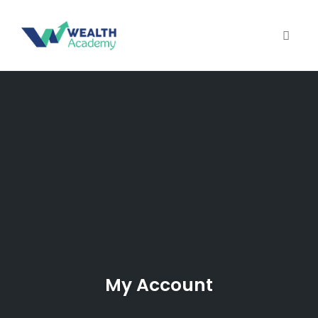
Toggle
Skip
to
content
My Account